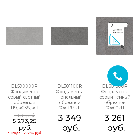
DL590000R
DL501100R
DL601300R
Фондамента
Фондамента
Фондамента
серый светлый
пепельный
серый темный
обрезной
обрезной
обрезной
119,5х238,5х11
60х119,5х11
60х60х11
7 031
 руб.
3 349
3 261
5 273,25
 руб.
 руб.
 руб.
выгода
1 757,75 руб.