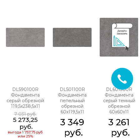
DL590100R
DL501100R
DL601300R
Фондамента
Фондамента
Фондамента
серый обрезной
пепельный
серый темный
119,5х238,5х11
обрезной
обрезной
60х119,5х11
60х60х11
7 031
 руб.
5 273,25
3 349
3 261
 руб.
 руб.
 руб.
выгода
1 757,75 руб.
или
25%