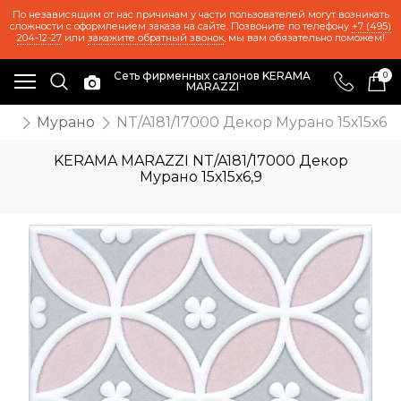
По независящим от нас причинам у части пользователей могут возникать
сложности с оформлением заказа на сайте. Позвоните по телефону
+7 (495)
204-12-27
или
закажите обратный звонок
, мы вам обязательно поможем!
Сеть фирменных салонов KERAMA
0
MARAZZI
ии
Мурано
NT/A181/17000 Декор Мурано 15х15х6,9
KERAMA MARAZZI NT/A181/17000 Декор
Мурано 15х15х6,9