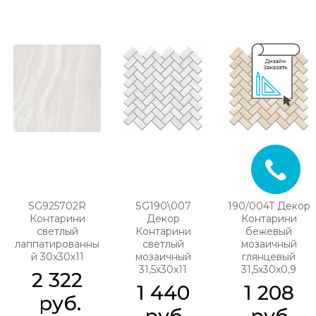
SG925702R
SG190\007
190/004T Декор
Контарини
Декор
Контарини
светлый
Контарини
бежевый
лаппатированны
светлый
мозаичный
й 30х30х11
мозаичный
глянцевый
31,5х30х11
31,5x30x0,9
2 322
1 440
1 208
 руб.
 руб.
 руб.