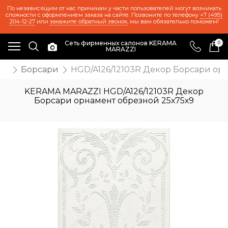
По независящим от нас причинам у части пользователей могут возникать
сложности с оформлением заказа на сайте. Позвоните по телефону
+7 (495)
204-12-27
или
закажите обратный звонок
, мы вам обязательно поможем!
Сеть фирменных салонов KERAMA
0
MARAZZI
ии
Борсари
HGD/A126/12103R Декор Борсари орн
KERAMA MARAZZI HGD/A126/12103R Декор
Борсари орнамент обрезной 25х75х9