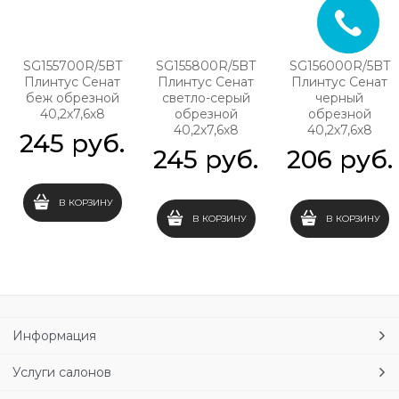
SG155700R/5BT
SG155800R/5BT
SG156000R/5BT
Плинтус Сенат
Плинтус Сенат
Плинтус Сенат
беж обрезной
светло-серый
черный
40,2х7,6х8
обрезной
обрезной
40,2х7,6х8
40,2х7,6х8
245
 руб.
245
 руб.
206
 руб.
В КОРЗИНУ
В КОРЗИНУ
В КОРЗИНУ
Информация
Услуги салонов