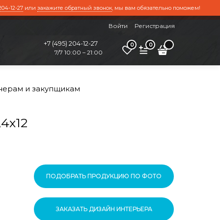
204-12-27
или
закажите обратный звонок
, мы вам обязательно поможем!
Войти
Регистрация
+7 (495) 204-12-27
0
0
7/7 10:00 – 21:00
нерам и закупщикам
4х12
ПОДОБРАТЬ ПРОДУКЦИЮ ПО ФОТО
ЗАКАЗАТЬ ДИЗАЙН ИНТЕРЬЕРА