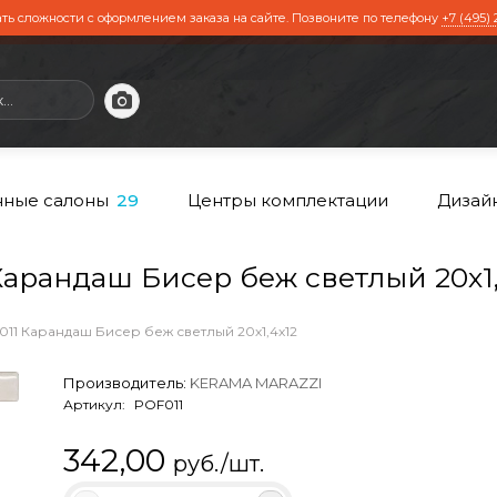
ть сложности с оформлением заказа на сайте. Позвоните по телефону
+7 (495) 
ные салоны
Центры комплектации
Дизай
29
рандаш Бисер беж светлый 20х1,
11 Карандаш Бисер беж светлый 20х1,4х12
Производитель:
KERAMA MARAZZI
Артикул:
POF011
342,00
руб./шт.