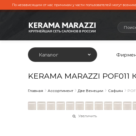
По независящим от нас причинам у части пользователей могут возника
Каталог
Фирмен
KERAMA MARAZZI POF011 Ка
Главная
Ассортимент
Две Венеции
Сафьян
POF0
Увеличить