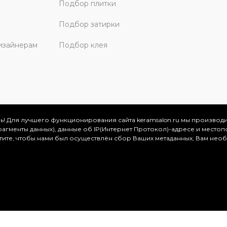
Подбор плитки
Подбор затирки
изайнерам
Подбор клея
ь! Для лучшего функционирования сайта keramsalon.ru мы производ
фрагменты данных), данные об IP(Интернет Протокол)-адресе и местоп
скве и Московской области, 2026
отите, чтобы нами был осуществлён сбор Ваших метаданных, Вам нео
.
ация представлена на сайте в ознакомительных целях и ни
ртой, определяемой положениями Статьи 437 (2) Гражданског