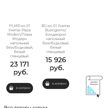
PLMR.wc.01
BG.wc.01 Унитаз
Унитаз Plaza
Buongiorno/
Modern/Плаза
Бонджорно
Модерн
напольный
напольный
безободковый,
безободковый,
белый
белый
глянцевый
глянцевый
15 926
23 171
 руб.
 руб.
В КОРЗИНУ
В КОРЗИНУ
Все товары серии