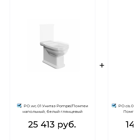
PO.wc.01 Унитаз Pompei/Помпеи
PO.cis.01 
напольный, белый глянцевый
Помпеи,
25 413
 руб.
14 