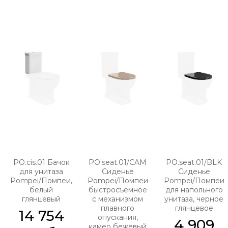
PO.cis.01 Бачок
PO.seat.01/CAM
PO.seat.01/BLK
для унитаза
Сиденье
Сиденье
Pompei/Помпеи,
Pompei/Помпеи
Pompei/Помпеи
белый
быстросъемное
для напольного
глянцевый
с механизмом
унитаза, черное
плавного
глянцевое
14 754
опускания,
4 909
камео бежевый