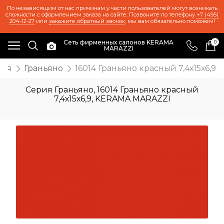
По независящим от нас причинам у части пользователей могут возникать
сложности с оформлением заказа на сайте. Позвоните по телефону
+7 (495)
204-12-27
или
закажите обратный звонок
, мы вам обязательно поможем!
Сеть фирменных салонов KERAMA
0
MARAZZI
ция
Граньяно
16014 Граньяно красный 7,4х15х6,9
Серия Граньяно, 16014 Граньяно красный
7,4х15х6,9, KERAMA MARAZZI