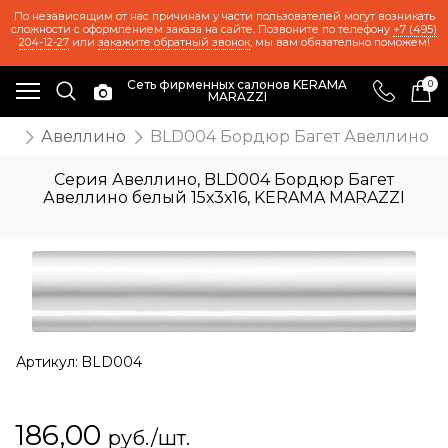
По независящим от нас причинам у части пользователей могут возникать
сложности с оформлением заказа на сайте. Позвоните по телефону
+7 (495)
204-12-27
или
закажите обратный звонок
, мы вам обязательно поможем!
Сеть фирменных салонов KERAMA
0
MARAZZI
ия
Авеллино
BLD004 Бордюр Багет Авеллино бе
Серия Авеллино, BLD004 Бордюр Багет
Авеллино белый 15х3х16, KERAMA MARAZZI
Артикул:
BLD004
186,00
руб./шт.