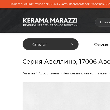
По независящим от нас причинам у части пользователей могут возника
Каталог
Фирмен
Серия Авеллино, 17006 Ав
Главная
Ассортимент
Неаполитанская коллекция