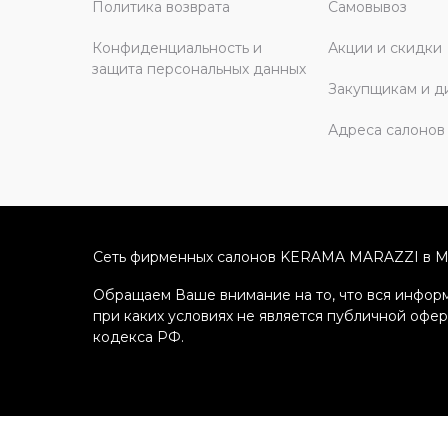
Политика возврата
Самовывоз
Конфиденциальность и
Акции и скидки
защита персональных данных
Закупщикам и д
Адреса салонов
Сеть фирменных салонов KERAMA MARAZZI в Мо
Обращаем Ваше внимание на то, что вся информ
при каких условиях не является публичной офе
кодекса РФ.