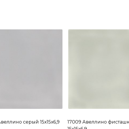
Авеллино серый 15х15х6,9
17009 Авеллино фисташ
15х15х6,9