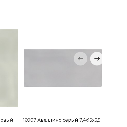
ковый
16007 Авеллино серый 7,4х15х6,9
16008 А
7,4х15х6,