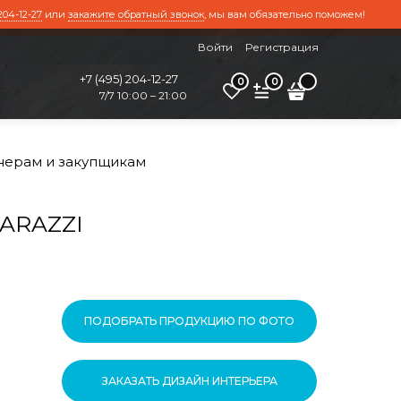
204-12-27
или
закажите обратный звонок
, мы вам обязательно поможем!
Войти
Регистрация
+7 (495) 204-12-27
0
0
7/7 10:00 – 21:00
нерам и закупщикам
MARAZZI
ПОДОБРАТЬ ПРОДУКЦИЮ ПО ФОТО
ЗАКАЗАТЬ ДИЗАЙН ИНТЕРЬЕРА