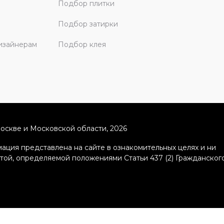
Подбор плитки
Подбор затирки
изайнерам
Подбор клея
скве и Московской области, 2026
ация представлена на сайте в ознакомительных целях и ни
ртой, определяемой положениями Статьи 437 (2) Гражданског