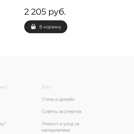
2 205
 руб.
1 307
В корзину
В 
нет
Блог
Стиль и дизайн
Советы экспертов
ль?
Ремонт и уход за
материалами