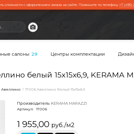
ть сложности с оформлением заказа на сайте. Позвоните по телефону
+7 (495) 
ные салоны
Центры комплектации
Дизай
29
еллино белый 15х15х6,9, KERAMA 
Авеллино
17006 Авеллино белый 15х15х6,9
Производитель:
KERAMA MARAZZI
Артикул:
17006
1 955,00
руб./м2