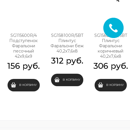
SG115600R/4
SG158100R/5BT
SG158200R/5BT
Подступенок
Плинтус
Плинтус
Фаральони
Фаральони беж
Фаральони
песочный
40,2х7,6х8
коричневый
42х9,6х9
40,2х7,6х8
312
 руб.
156
 руб.
306
 руб.
В КОРЗИНУ
В КОРЗИНУ
В КОРЗИНУ