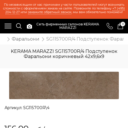
По независящим от нас причинам у части пользователей могут возникать
сложности с оформлением заказа на сайте. Позвоните по телефону
+7 (495)
204-12-27
или
закажите обратный звонок
, мы вам обязательно поможем!
Сеть фирменных салонов KERAMA
0
MARAZZI
ия
Фаральони
SG115700R/4 Подступенок Фараль
KERAMA MARAZZI SG115700R/4 Подступенок
Фаральони коричневый 42х9,6х9
Артикул:
SG115700R\4