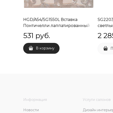
HGD/A54/SG1550L Вставка
SG220
Понтичелли лаппатированный
светлы
15х15х8
30х60х1
531
 руб.
2 28
В корзину
П
Информация
Услуги салонов
Новости
Дизайн интерье