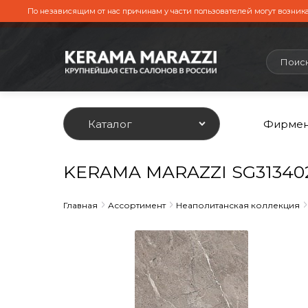
По независящим от нас причинам у части пользователей могут возника
Каталог
Фирмен
KERAMA MARAZZI SG313402
Главная
Ассортимент
Неаполитанская коллекция