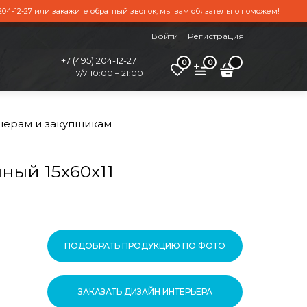
204-12-27
или
закажите обратный звонок
, мы вам обязательно поможем!
Войти
Регистрация
+7 (495) 204-12-27
0
0
7/7 10:00 – 21:00
нерам и закупщикам
ый 15х60х11
ПОДОБРАТЬ ПРОДУКЦИЮ ПО ФОТО
ЗАКАЗАТЬ ДИЗАЙН ИНТЕРЬЕРА