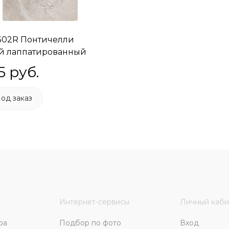
302R Понтичелли
й лаппатированный
1
5
 руб.
од заказ
Интернет-сервисы
Личный каби
ра
Подбор по фото
Вход