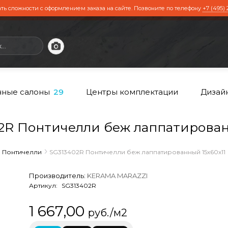
ть сложности с оформлением заказа на сайте. Позвоните по телефону
+7 (495) 
ные салоны
Центры комплектации
Дизай
29
R Понтичелли беж лаппатированн
Понтичелли
SG313402R Понтичелли беж лаппатированный 15х60х11
Производитель:
KERAMA MARAZZI
Артикул:
SG313402R
1 667,00
руб./м2