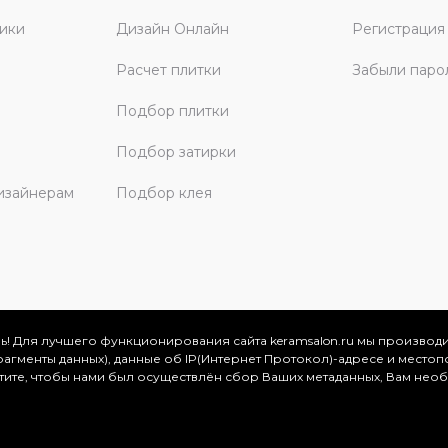
ики
Дизайн Онлайн
Регистрация
Расчет плитки
Забыли паро
Подбор плитки
Подбор затирки
изайнерам
Подбор клея
ь! Для лучшего функционирования сайта keramsalon.ru мы производ
фрагменты данных), данные об IP(Интернет Протокол)-адресе и местоп
скве и Московской области, 2026
отите, чтобы нами был осуществлён сбор Ваших метаданных, Вам нео
.
ация представлена на сайте в ознакомительных целях и ни
ртой, определяемой положениями Статьи 437 (2) Гражданског