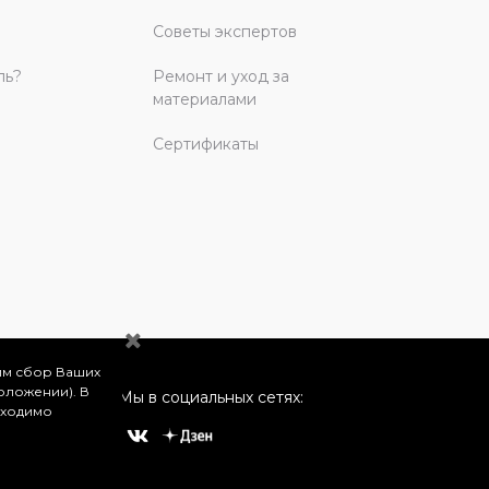
Советы экспертов
ль?
Ремонт и уход за
материалами
Сертификаты
им сбор Ваших
оложении). В
Мы в социальных сетях:
бходимо
о