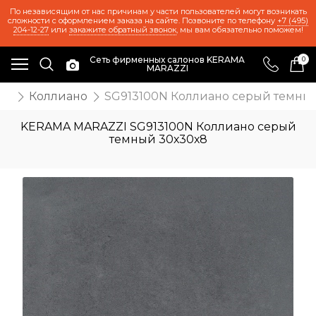
По независящим от нас причинам у части пользователей могут возникать
сложности с оформлением заказа на сайте. Позвоните по телефону
+7 (495)
204-12-27
или
закажите обратный звонок
, мы вам обязательно поможем!
Сеть фирменных салонов KERAMA
0
MARAZZI
ия
Коллиано
SG913100N Коллиано серый темны
KERAMA MARAZZI SG913100N Коллиано серый
темный 30х30х8