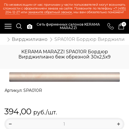
По независящим от нас причинам у части пользователей могут возникать
сложности с оформлением заказа на сайте. Позвоните по телефону
+7 (495)
204-12-27
или
закажите обратный звонок
, мы вам обязательно поможем!
Сеть фирменных салонов KERAMA
0
MARAZZI
ия
Вирджилиано
SPA010R Бордюр Вирджилиано
KERAMA MARAZZI SPA010R Бордюр
Вирджилиано беж обрезной 30х2,5х9
Артикул:
SPA010R
394,00
руб./шт.