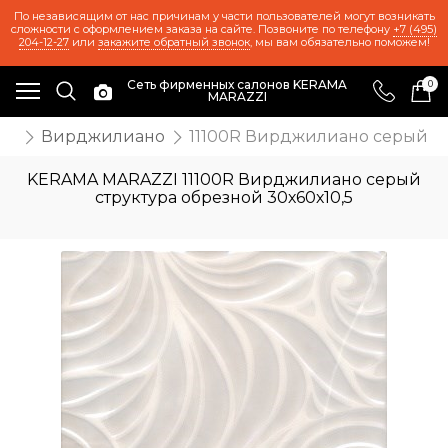
По независящим от нас причинам у части пользователей могут возникать
сложности с оформлением заказа на сайте. Позвоните по телефону
+7 (495)
204-12-27
или
закажите обратный звонок
, мы вам обязательно поможем!
Сеть фирменных салонов KERAMA
0
MARAZZI
ия
Вирджилиано
11100R Вирджилиано серый ст
KERAMA MARAZZI 11100R Вирджилиано серый
структура обрезной 30х60х10,5