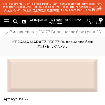
По независящим от нас причинам у части пользователей могут возникать
сложности с оформлением заказа на сайте. Позвоните по телефону
+7 (495)
204-12-27
или
закажите обратный звонок
, мы вам обязательно поможем!
Сеть фирменных салонов KERAMA
0
MARAZZI
ия
Вилланелла
15077 Вилланелла беж грань 15х4
KERAMA MARAZZI 15077 Вилланелла беж
грань 15х40х9,5
Артикул:
15077