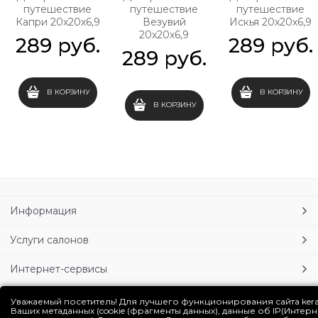
путешествие
путешествие
путешествие
Капри 20х20х6,9
Везувий
Искья 20х20х6,9
20х20х6,9
289
 руб.
289
 руб.
289
 руб.
В КОРЗИНУ
В КОРЗИНУ
В КОРЗИНУ
Информация
Услуги салонов
Интернет-сервисы
Личный кабинет
Уважаемый посетитель! Для лучшего функционирования сайта ker
Ваших метаданных (cookie (фрагменты данных), данные об IP(Интер