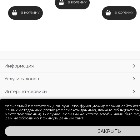
В КОРЗИНУ
В КОРЗИНУ
В КОРЗИНУ
Информация
Услуги салонов
Интернет-сервисы
Личный кабинет
Уважаемый посетитель! Для лучшего функционирования сайта ker
Ваших метаданных (cookie (фрагменты данных), данные об IP(Интер
местоположении). В случае, если Вы не хотите, чтобы нами был о
Блог
Вам необходимо покинуть данный сайт.
ЗАКРЫТЬ
Полная версия сайта