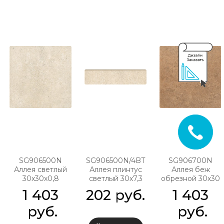
SG906500N
SG906500N/4BT
SG906700N
Аллея светлый
Аллея плинтус
Аллея беж
30x30x0,8
светлый 30х7,3
обрезной 30х30
1 403
202
 руб.
1 403
 руб.
 руб.