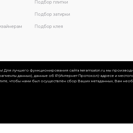
Подбор плитки
Подбор затирки
изайнерам
Подбор клея
ь! Для лучшего функционирования сайта keramsalon.ru мы производ
фрагменты данных), данные об IP(Интернет Протокол)-адресе и местоп
скве и Московской области, 2026
отите, чтобы нами был осуществлён сбор Ваших метаданных, Вам нео
.
ация представлена на сайте в ознакомительных целях и ни
ртой, определяемой положениями Статьи 437 (2) Гражданског