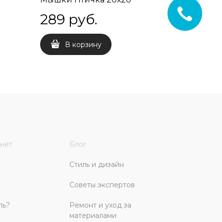
289
 руб.
289
 
В корзину
В 
нет
Блог
Стиль и дизайн
Советы экспертов
ль?
Ремонт и уход за
материалами