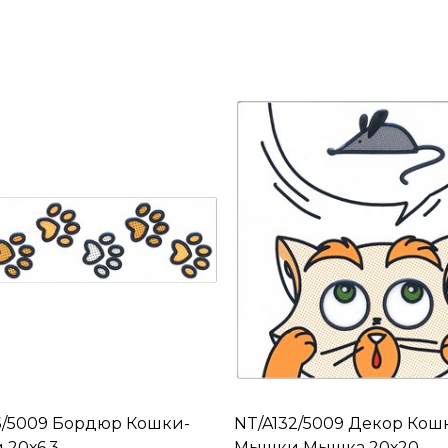
5/5009 Бордюр Кошки-
NT/A132/5009 Декор Кош
20х6,3
Мышки Мышка 20х20