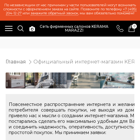
По независящим от нас причинам у части пользователей могут возникать
сложности с оформлением заказа на сайте. Позвоните по телефону
+7 (495)
204-12-27
или
закажите обратный звонок
, мы вам обязательно поможем!
Сеть фирменных салонов KERAMA
0
MARAZZI
Главная
Официальный интернет-магазин KERA
Повсеместное распространение интернета и желание
потребителя совершать покупки, не выходя из дома,
привело нас к мысли о создании интернет-магазина. Мы
постарались сделать его максимально удобным для Вас
и соединить надежность, оперативность, доступность с
простотой покупок. Мы принимаем заявки: