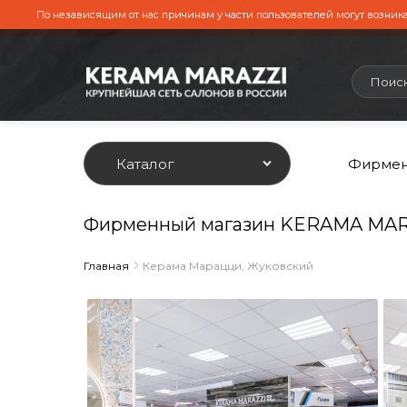
По независящим от нас причинам у части пользователей могут возника
Каталог
Фирмен
Фирменный магазин KERAMA MARA
Главная
Керама Марацци, Жуковский