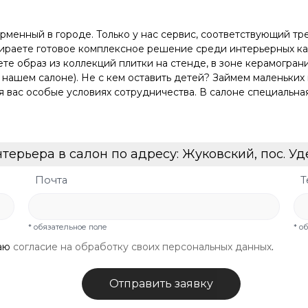
нный в городе. Только у нас сервис, соответствующий тре
бираете готовое комплексное решение среди интерьерных к
е образ из коллекций плитки на стенде, в зоне керамогранит
в нашем салоне). Не с кем оставить детей? Займем маленьки
я вас особые условиях сотрудничества. В салоне специальна
ерьера в салон по адресу: Жуковский, пос. Удел
Почта
Т
* обязательное поле
* о
даю
согласие на обработку своих персональных данных
.
Отправить заявку