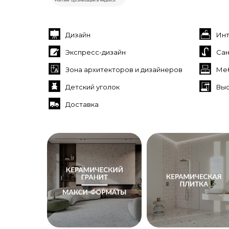
Дизайн
Инт
Экспресс-дизайн
Сан
Зона архитекторов и дизайнеров
Меб
Детский уголок
Выс
Доставка