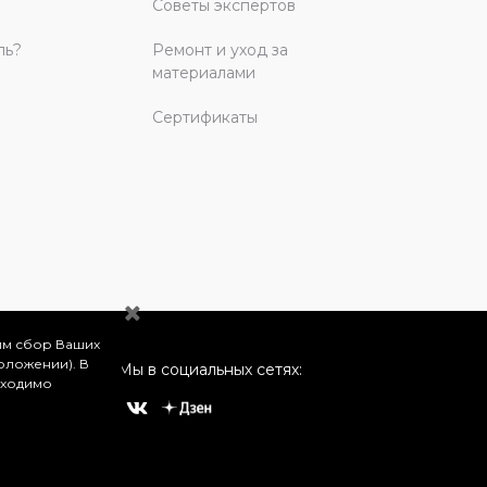
Советы экспертов
ль?
Ремонт и уход за
материалами
Сертификаты
им сбор Ваших
оложении). В
Мы в социальных сетях:
бходимо
о