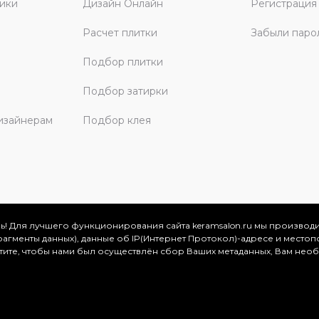
ики
Дизайн Онлайн
Регистрация
Расчет плитки
Забыли паро
Подбор плитки
Подбор затирки
изайнерам
Подбор клея
ь! Для лучшего функционирования сайта keramsalon.ru мы производ
фрагменты данных), данные об IP(Интернет Протокол)-адресе и местоп
скве и Московской области, 2026
отите, чтобы нами был осуществлён сбор Ваших метаданных, Вам нео
.
ация представлена на сайте в ознакомительных целях и ни
ртой, определяемой положениями Статьи 437 (2) Гражданског