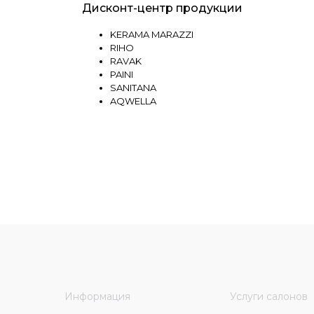
Дисконт-центр продукции
KERAMA MARAZZI
RIHO
RAVAK
PAINI
SANITANA
AQWELLA
Информация
Услуги салонов