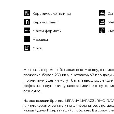
Керамическая плитка
Сан
Керамогранит
Меб
Макси-форматы
См
Мозаика
Обои
Не тратьте время, объезжая всю Москву, в поис
парковка, более 250 кв.м выставочной площади
Причинами уценки могут быть: вывод коллекций
дефекты, нарушение упаковки или ее отсутстви
решение.
На экспозиции бренды: KERAMA MARAZZI, RIHO, RAVA
плитки, керамогранита и макси-форматов, выставк
каждый день. Понравившийся образец Вы сразу см