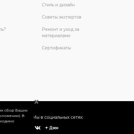
Стиль и дизайн
Советы экспертов
ль?
Ремонт и уход за
материалами
Сертификаты
им сбор Ваших
оложении). В
Мы в социальных сетях:
бходимо
о