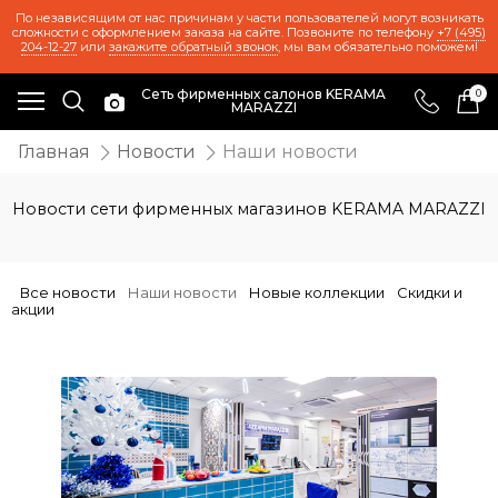
По независящим от нас причинам у части пользователей могут возникать
сложности с оформлением заказа на сайте. Позвоните по телефону
+7 (495)
204-12-27
или
закажите обратный звонок
, мы вам обязательно поможем!
Сеть фирменных салонов KERAMA
0
MARAZZI
Главная
Новости
Наши новости
Новости сети фирменных магазинов KERAMA MARAZZI
Все новости
Наши новости
Новые коллекции
Скидки и
акции