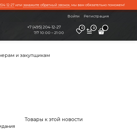
204-12-27
или
закажите обратный звонок
, мы вам обязательно поможем!
Войти
Регистрация
+7 (495) 204-12-27
0
0
7/7 10:00 – 21:00
нерам и закупщикам
Товары к этой новости
идания