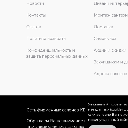
Новости
Дизайн интерье
Контакты
Монтаж сантехн
Оплата
Доставка
Политика возврата
Самовывоз
Конфиденциальность и
Акции и скидки
защита персональных данных
Закупщикам и д
Адреса салонов
Уважаемый посетител
метаданных (cookie (
Сеть фирменных салонов KERAMA MARAZZI в Мо
случае, если Вы не х
покинуть данный сайт
Обращаем Ваше внимание на то, что вся информ
при каких условиях не является публичной офе