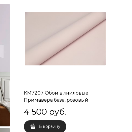
KM7207 Обои виниловые
Примавера база, розовый
свободная стыковка /
4 500
 руб.
направленная стыковка
В корзину