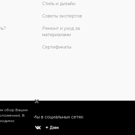
Стиль и дизайн
Советы экспертов
ль?
Ремонт и уход за
материалами
Сертификаты
им сбор Ваших
оложении). В
Мы в социальных сетях:
бходимо
о