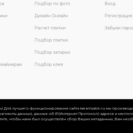
ра
Подбор по фото
Вход
ики
Дизайн Онлайн
Регистрация
Расчет плитки
Забыли паро
Подбор плитки
Подбор затирки
изайнерам
Подбор клея
ь! Для лучшего функционирования сайта keramsalon.ru мы производ
фрагменты данных), данные об IP(Интернет Протокол)-адресе и местоп
скве и Московской области, 2026
отите, чтобы нами был осуществлён сбор Ваших метаданных, Вам нео
.
ация представлена на сайте в ознакомительных целях и ни
ртой, определяемой положениями Статьи 437 (2) Гражданског