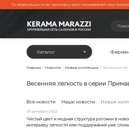
По независящим от нас причинам у части пользователей могут возника
Каталог
Фирмен
Главная
Новости
Новые коллекции
Весенняя лёг
Весенняя лёгкость в серии Прима
Все новости
Наши новости
Новые колл
09 декабря 2022
Чистый цвет и модная структура рогожки в нов
интерьеру легкости или поддержания уже слож