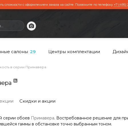
ть сложности с оформлением заказа на сайте. Позвоните по телефону
+7 (495) 
ные салоны
Центры комплектации
Дизай
29
кость в серии Примавера
вера
екции
Скидки и акции
ой серии обоев
Примавера
. Востребованное решение для пр
ившейся гаммы в обстановке точно выбранным тоном.