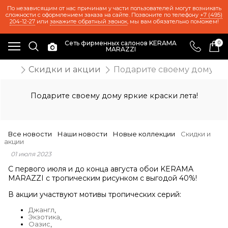
По независящим от нас причинам у части пользователей могут возникать
сложности с оформлением заказа на сайте. Позвоните по телефону
+7 (495)
204-12-27
или
закажите обратный звонок
, мы вам обязательно поможем!
Сеть фирменных салонов KERAMA
0
MARAZZI
ости
Скидки и акции
Подарите своему дому ярк
Подарите своему дому яркие краски лета!
Все новости
Наши новости
Новые коллекции
Скидки и
акции
01 июля 2023
С первого июля и до конца августа обои KERAMA
MARAZZI с тропическим рисунком с выгодой 40%!
В акции участвуют мотивы тропических серий:
Джангл
,
Экзотика
,
Оазис
,