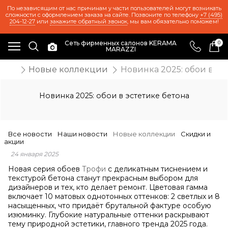
По независящим от нас причинам у части пользователей могут возникать
сложности с оформлением заказа на сайте. Позвоните по телефону
+7 (495)
204-12-27
или
закажите обратный звонок
, мы вам обязательно поможем!
Сеть фирменных салонов KERAMA
0
MARAZZI
ости
Новые коллекции
Новинка 2025: обои в эс
Новинка 2025: обои в эстетике бетона
Все новости
Наши новости
Новые коллекции
Скидки и
акции
24 января 2025
Новая серия обоев
Трофи
с деликатным тиснением и
текстурой бетона станут прекрасным выбором для
дизайнеров и тех, кто делает ремонт. Цветовая гамма
включает 10 матовых однотонных оттенков: 2 светлых и 8
насыщенных, что придаёт брутальной фактуре особую
изюминку. Глубокие натуральные оттенки раскрывают
тему природной эстетики, главного тренда 2025 года.