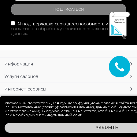
Я подтверждаю свою дееспособность и даю
согласие на обработку своих персональных
данных
.
Информация
Услуги салонов
Интернет-сервисы
Личный кабинет
Уважаемый посетитель! Для лучшего функционирования сайта ker
Ваших метаданных (cookie (фрагменты данных), данные об IP(Интер
местоположении). В случае, если Вы не хотите, чтобы нами был о
Блог
Вам необходимо покинуть данный сайт.
ЗАКРЫТЬ
Полная версия сайта