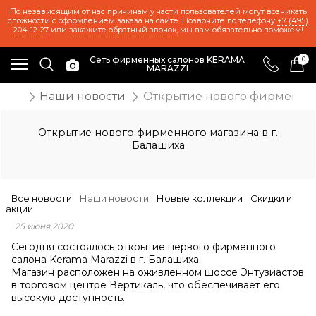
По независящим от нас причинам у части пользователей могут возникать
сложности с оформлением заказа на сайте. Позвоните по телефону
+7 (495)
204-12-27
или
закажите обратный звонок
, мы вам обязательно поможем!
Сеть фирменных салонов KERAMA
0
MARAZZI
ости
Наши новости
Открытие нового фирменного
Открытие нового фирменного магазина в г.
Балашиха
Все новости
Наши новости
Новые коллекции
Скидки и
акции
25 июня 2020
Сегодня состоялось открытие первого фирменного
салона Kerama Marazzi в г. Балашиха.
Магазин расположен на оживленном шоссе Энтузиастов
в торговом центре Вертикаль, что обеспечивает его
высокую доступность.