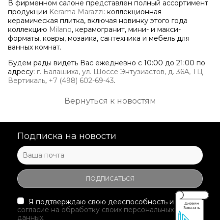
В фирменном салоне представлен полный ассортимент
продукции
Kerama Marazzi:
коллекционная
керамическая плитка, включая новинку этого года
коллекцию
Milano
, керамогранит, мини- и макси-
форматы, ковры, мозаика, сантехника и мебель для
ванных комнат.
Будем рады видеть Вас ежедневно с 10:00 до 21:00 по
адресу:
г. Балашиха, ул. Шоссе Энтузиастов, д. 36А, ТЦ
Вертикаль
,
+7 (498) 602-69-43
.
Вернуться к новостям
Подписка на новости
Я подтверждаю свою дееспособность и даю
согласие на обработку своих персональных
данных
.