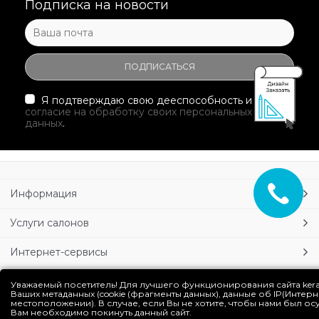
Подписка на новости
Я подтверждаю свою дееспособность и даю
согласие на обработку своих персональных
данных
.
Информация
Услуги салонов
Интернет-сервисы
Личный кабинет
Уважаемый посетитель! Для лучшего функционирования сайта ker
Ваших метаданных (cookie (фрагменты данных), данные об IP(Интер
местоположении). В случае, если Вы не хотите, чтобы нами был о
Блог
Вам необходимо покинуть данный сайт.