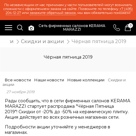
По независящим от нас причинам у части пользователей могут возникать
сложности с оформлением заказа на сайте. Позвоните по телефону
+7 (495)
204-12-27
или
закажите обратный звонок
, мы вам обязательно поможем!
Сеть фирменных салонов KERAMA
0
MARAZZI
вости
Скидки и акции
Чёрная пятница 2019
Чёрная пятница 2019
Все новости
Наши новости
Новые коллекции
Скидки и
акции
27 ноября 2019
Рады сообщить, что в сети фирменных салонов KERAMA
MARAZZI стартует распродажа "Чёрная Пятница
2019"! Скидки от -20% до -50% на керамическую плитку.
Акция действует во всех розничных магазинах сети.
Подробности акции уточняйте у менеджеров в
магазинах.