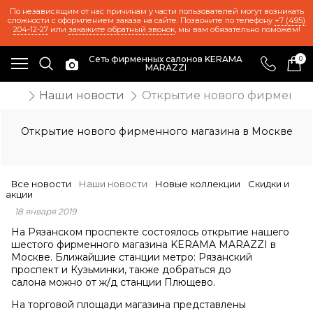
По независящим от нас причинам у части пользователей могут возникать
сложности с оформлением заказа на сайте. Позвоните по телефону
+7 (495)
204-12-27
или
закажите обратный звонок
, мы вам обязательно поможем!
Сеть фирменных салонов KERAMA
0
MARAZZI
ости
Наши новости
Открытие нового фирменног
Открытие нового фирменного магазина в Москве
Все новости
Наши новости
Новые коллекции
Скидки и
акции
18 января 2019
На Рязанском проспекте состоялось открытие нашего
шестого фирменного магазина KERAMA MARAZZI в
Москве. Ближайшие станции метро: Рязанский
проспект и Кузьминки, также добраться до
салона можно от ж/д станции Плющево.
На торговой площади магазина представлены