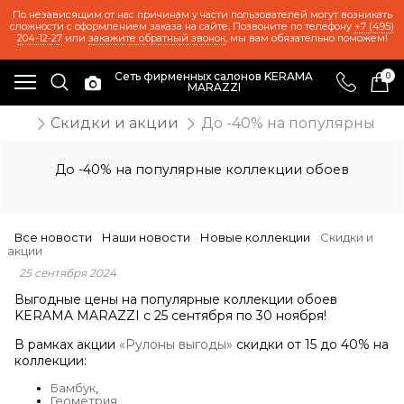
По независящим от нас причинам у части пользователей могут возникать
сложности с оформлением заказа на сайте. Позвоните по телефону
+7 (495)
204-12-27
или
закажите обратный звонок
, мы вам обязательно поможем!
Сеть фирменных салонов KERAMA
0
MARAZZI
ости
Скидки и акции
До -40% на популярные к
До -40% на популярные коллекции обоев
Все новости
Наши новости
Новые коллекции
Скидки и
акции
25 сентября 2024
Выгодные цены на популярные коллекции обоев
KERAMA MARAZZI с 25 сентября по 30 ноября!
В рамках акции
«Рулоны выгоды»
скидки от 15 до 40% на
коллекции:
Бамбук
,
Геометрия
,