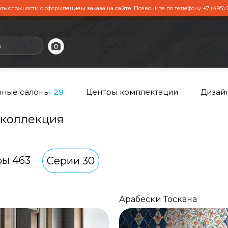
ть сложности с оформлением заказа на сайте. Позвоните по телефону
+7 (495) 
ные салоны
Центры комплектации
Дизай
29
 коллекция
ры 463
Серии 30
Арабески Тоскана