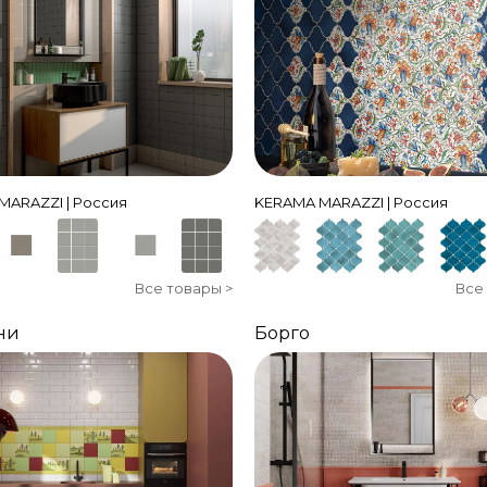
MARAZZI | Россия
KERAMA MARAZZI | Россия
Все товары >
Все
ни
Борго