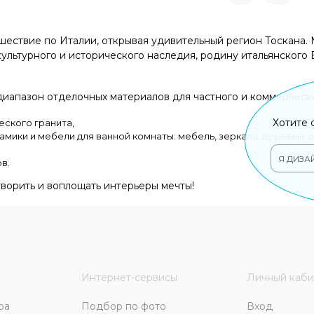
ествие по Италии, открывая удивительный регион Тоскана
культурного и исторического наследия, родину итальянского
иапазон отделочных материалов для частного и коммерческо
Хотите 
еского гранита,
мики и мебели для ванной комнаты: мебель, зеркала, душевые 
Я ДИЗА
в.
творить и воплощать интерьеры мечты!
Интернет-сервисы
Личный каби
ра
Подбор по фото
Вход