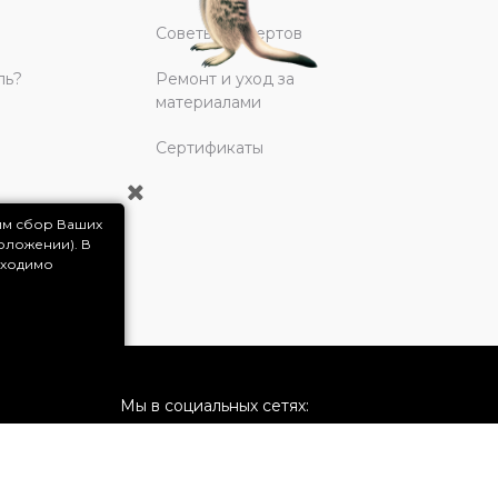
Советы экспертов
ль?
Ремонт и уход за
материалами
Сертификаты
им сбор Ваших
оложении). В
бходимо
Мы в социальных сетях:
о