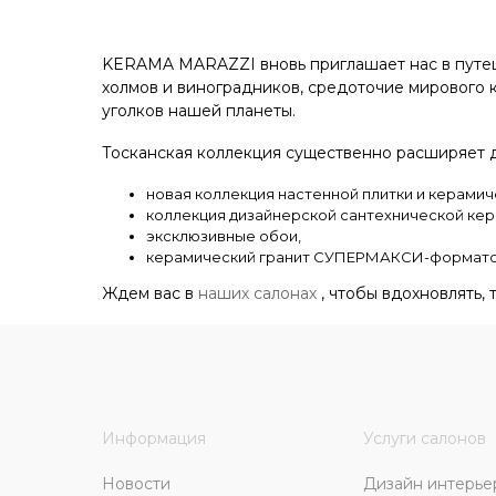
KERAMA MARAZZI вновь приглашает нас в путеш
холмов и виноградников, средоточие мирового 
уголков нашей планеты.
Тосканская коллекция существенно расширяет д
новая коллекция настенной плитки и керамич
коллекция дизайнерской сантехнической кера
эксклюзивные обои,
керамический гранит СУПЕРМАКСИ-формато
Ждем вас в
наших салонах
, чтобы вдохновлять, 
Информация
Услуги салонов
Новости
Дизайн интерье