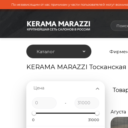
По независящим от нас причинам у части пользователей могут возника
Каталог
Фирмен
KERAMA MARAZZI Тосканская
Цена
Това
-
Агуста
0
31000