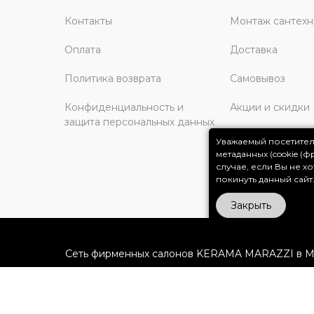
Контакты
Монтаж сантехн
Оплата
Доставка
Политика возврата
Самовывоз
Конфиденциальность и
Акции и скидки
защита персональных данных
Закупщикам и д
Уважаемый посетител
метаданных (cookie (
Адреса салонов
случае, если Вы не х
покинуть данный сайт
Закрыть
Сеть фирменных салонов KERAMA MARAZZI в Мо
Обращаем Ваше внимание на то, что вся информ
при каких условиях не является публичной офе
кодекса РФ.