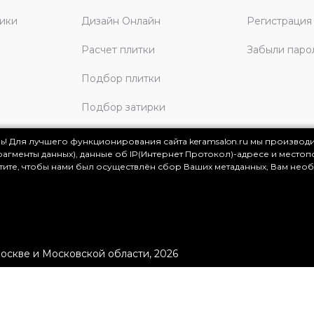
ики
Дизайн Онлайн
Регистрация
Расчет плитки
Забыли паро
Подбор плитки
Подбор затирки
изайнерам
Подбор клея
ь! Для лучшего функционирования сайта keramsalon.ru мы производ
фрагменты данных), данные об IP(Интернет Протокол)-адресе и местоп
отите, чтобы нами был осуществлён сбор Ваших метаданных, Вам нео
.
скве и Московской области, 2026
ация представлена на сайте в ознакомительных целях и ни
ртой, определяемой положениями Статьи 437 (2) Гражданског