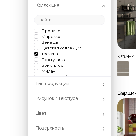
Коллекция
Прованс
Марокко
Венеция
Детская коллекция
Тоскана
KERAMA 
Португалия
Брик плюс
Милан
Испанская фиеста
Мечты о Париже
Тип продукции
Две Венеции
Барди
Неаполитанская коллекция
Рисунок / Текстура
Английская коллекция
Керама без границ
Палитра
Цвет
Супермакси
Поверхность