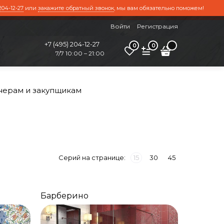
204-12-27
или
закажите обратный звонок
, мы вам обязательно поможем!
Войти
Регистрация
+7 (495) 204-12-27
0
0
7/7 10:00 – 21:00
нерам и закупщикам
Серий на странице:
15
30
45
Барберино