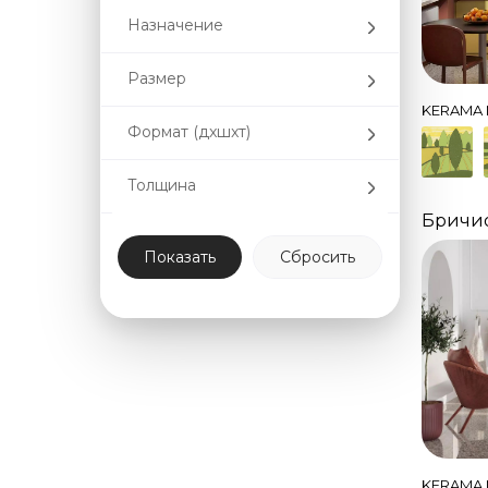
Назначение
Размер
KERAMA 
Формат (дxшxт)
Толщина
Бричи
KERAMA 