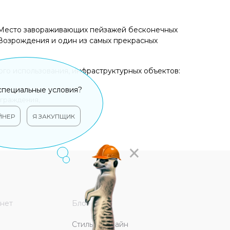
. Место завораживающих пейзажей бесконечных
 Возрождения и один из самых прекрасных
го использования, инфраструктурных объектов:
специальные условия?
ограждения,
ЙНЕР
Я ЗАКУПЩИК
×
нет
Блог
Стиль и дизайн