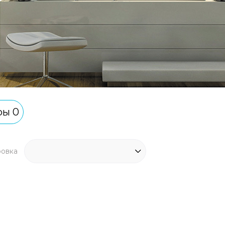
ры 0
ровка