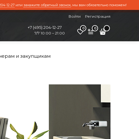
204-12-27
или
закажите обратный звонок
, мы вам обязательно поможем!
Войти
Регистрация
+7 (495) 204-12-27
0
0
7/7 10:00 – 21:00
нерам и закупщикам