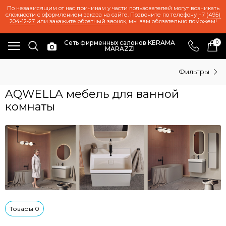
По независящим от нас причинам у части пользователей могут возникать
сложности с оформлением заказа на сайте. Позвоните по телефону
+7 (495)
204-12-27
или
закажите обратный звонок
, мы вам обязательно поможем!
Сеть фирменных салонов KERAMA
0
MARAZZI
Фильтры
AQWELLA мебель для ванной
комнаты
Товары 0