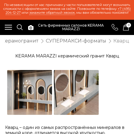
По независящим от нас причинам у части пользователей могут возникать
сложности с оформлением заказа на сайте. Позвоните по телефону
+7 (495)
204-12-27
или
закажите обратный звонок
, мы вам обязательно поможем!
Сеть фирменных салонов KERAMA
0
MARAZZI
Керамогранит
СУПЕРМАКСИ-форматы
Кварц
KERAMA MARAZZI керамический гранит Кварц
Кварц – один из самых распространённых минералов в
земной коре, отличается высокой хрупкостью,